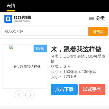
表情
分类
来，跟着我这样做
62帧
分类：
QQ搞笑表情
,
QQ可爱表
情
格式：
GIF
尺寸：
150像素 x 136像素
大小：
779 KB
点击下载
试试手气