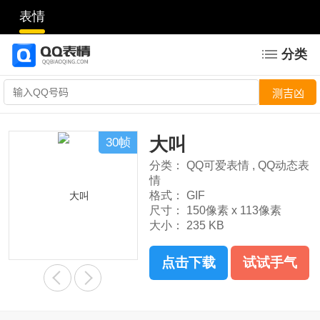
表情
分类
大叫
30帧
分类：
QQ可爱表情
,
QQ动态表
情
格式：
GIF
尺寸：
150像素 x 113像素
大小：
235 KB
点击下载
试试手气