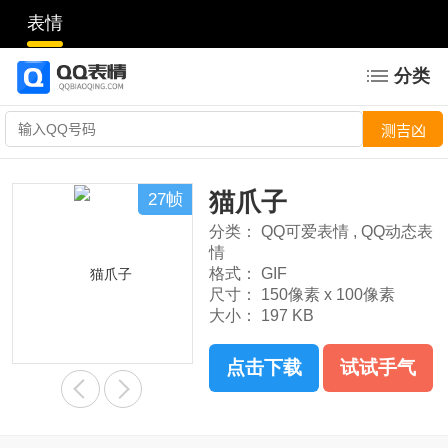
表情
分类
猫爪子
27帧
分类：
QQ可爱表情
,
QQ动态表
情
格式：
GIF
尺寸：
150像素 x 100像素
大小：
197 KB
点击下载
试试手气