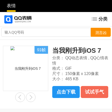
表情
分类
当我刚升到iOS 7
91帧
分类：
QQ动态表情
,
QQ心情表
情
格式：
GIF
尺寸：
150像素 x 120像素
大小：
465 KB
点击下载
试试手气