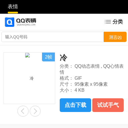
表情
分类
冷
2帧
分类：
QQ动态表情
,
QQ心情表
情
格式：
GIF
尺寸：
95像素 x 95像素
大小：
4 KB
点击下载
试试手气