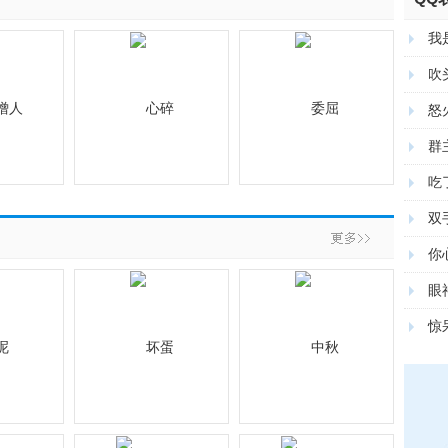
我
吹
怒
群
吃
双
你
眼
惊