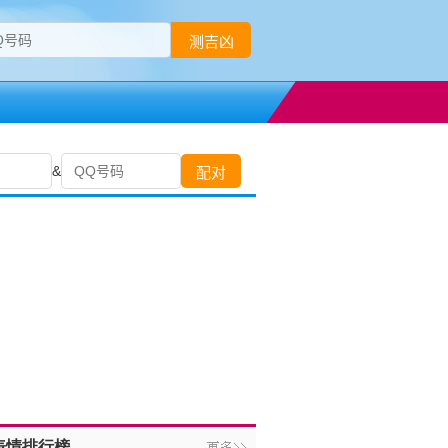
表情排行榜