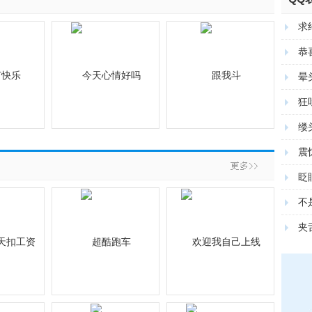
求
恭
晕
狂
缕
震
眨
不
夹