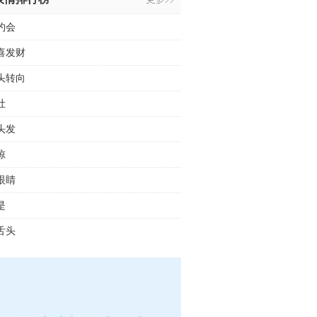
约会
喜发财
头转向
吐
头发
惊
眼睛
是
舌头