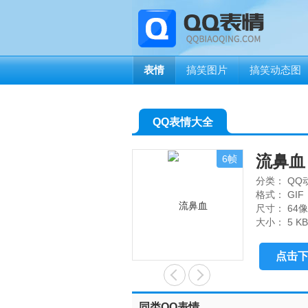
表情
搞笑图片
搞笑动态图
QQ表情大全
流鼻血
6帧
分类：
QQ
格式：
GIF
尺寸：
64像
大小：
5 KB
点击
大气上档次的喝水方式~
犯困
同类QQ表情