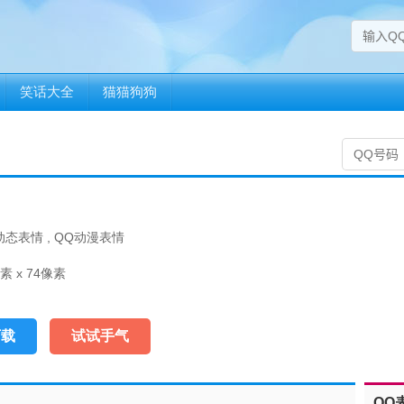
笑话大全
猫猫狗狗
动态表情
,
QQ动漫表情
素 x 74像素
下载
试试手气
QQ