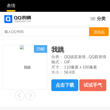
表情
分类
我跳
25帧
分类：
QQ搞笑表情
,
QQ群表情
格式：
GIF
尺寸：
110像素 x 100像素
大小：
56 KB
点击下载
试试手气