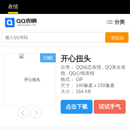
表情
分类
开心扭头
15帧
分类：
QQ动态表情
,
QQ美女表
情
,
QQ心情表情
格式：
GIF
尺寸：
140像素 x 150像素
大小：
164 KB
点击下载
试试手气