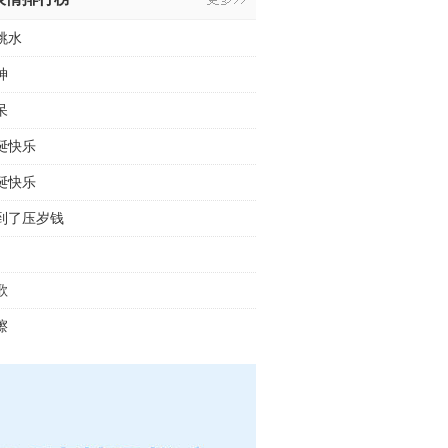
跳水
神
呆
诞快乐
诞快乐
到了压岁钱
歌
擦