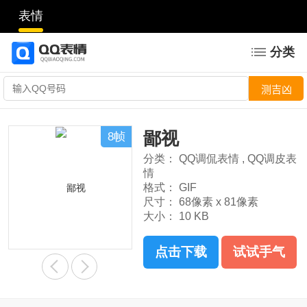
表情
分类
鄙视
8帧
分类：
QQ调侃表情
,
QQ调皮表
情
格式：
GIF
尺寸：
68像素 x 81像素
大小：
10 KB
点击下载
试试手气