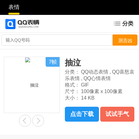
表情
分类
抽泣
7帧
分类：
QQ动态表情
,
QQ喜怒哀
乐表情
,
QQ心情表情
格式：
GIF
尺寸：
100像素 x 100像素
大小：
14 KB
点击下载
试试手气