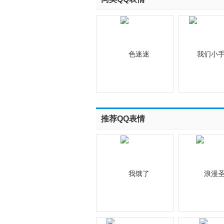
推荐QQ表情