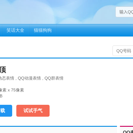
笑话大全
猫猫狗狗
顶
动态表情
,
QQ动漫表情
,
QQ群表情
像素 x 75像素
KB
下载
试试手气
QQ