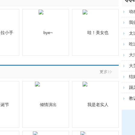
动
我
太
吃
大
大
结
踢
教