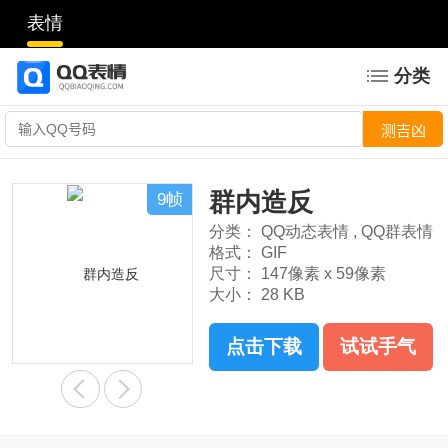
表情
分类
群内造反
9帧
分类：
QQ动态表情
,
QQ群表情
格式：
GIF
尺寸：
147像素 x 59像素
大小：
28 KB
点击下载
试试手气