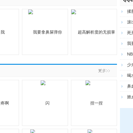
揉
滚
死
我
N
少
喝
鼻
掀