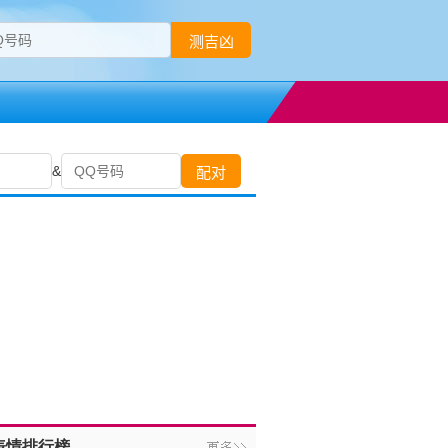
表情排行榜