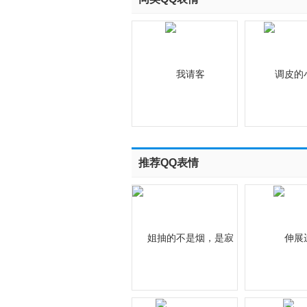
推荐QQ表情