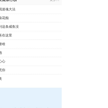
我迷魂大法
脸花痴
到这条咸鱼没
爸在这里
瞅啥
抱
心心
死你
美