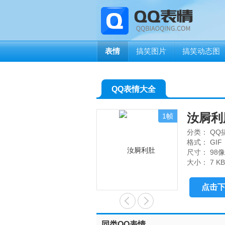
表情
搞笑图片
搞笑动态图
QQ表情大全
汝屙利
1帧
分类：
QQ
格式：
GIF
尺寸：
98像
大小：
7 KB
点击
死，去撞石角过好
呀头，你学耐之？
同类QQ表情