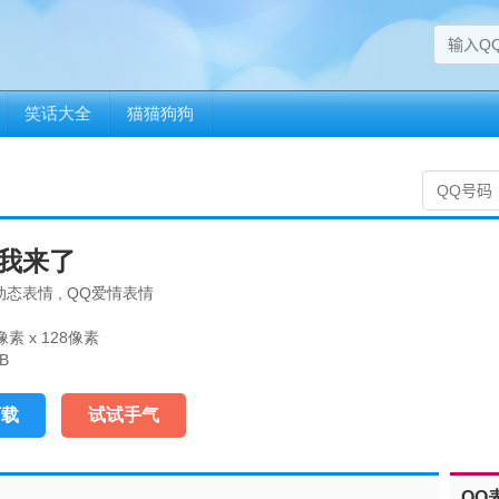
笑话大全
猫猫狗狗
我来了
动态表情
,
QQ爱情表情
像素 x 128像素
KB
下载
试试手气
QQ