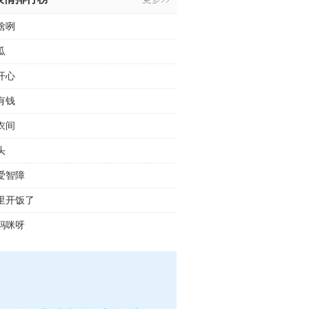
啥咧
瓜
开心
有钱
衣间
头
爱智障
里开饭了
妈咪呀