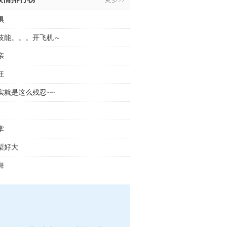
惧
技能。。。开飞机～
亲
汪
实就是这么残忍~~
掌
梨好大
舞