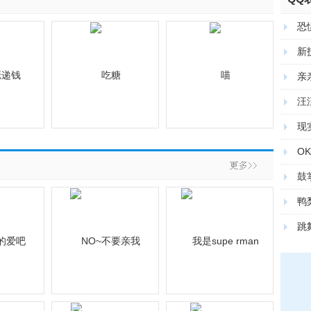
恐
新
亲
汪
现
OK
鼓
鸭
跳