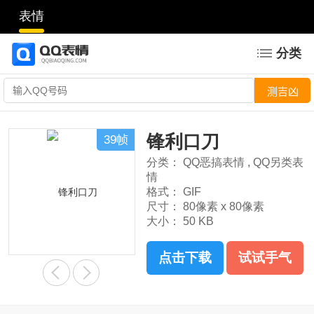
表情
分类
锋利口刀
39帧
分类：
QQ恶搞表情
,
QQ另类表
情
格式：
GIF
尺寸：
80像素 x 80像素
大小：
50 KB
点击下载
试试手气