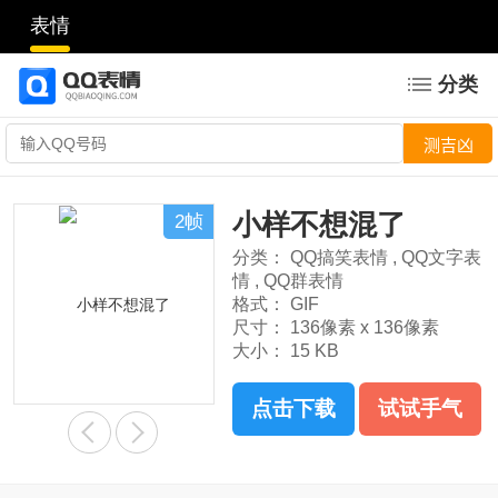
表情
分类
小样不想混了
2帧
分类：
QQ搞笑表情
,
QQ文字表
情
,
QQ群表情
格式：
GIF
尺寸：
136像素 x 136像素
大小：
15 KB
点击下载
试试手气