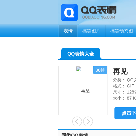
表情
搞笑图片
搞笑动态图
QQ表情大全
再见
38帧
分类：
QQ
格式：
GIF
尺寸：
128
大小：
87 
点击
圣诞快乐
发怒了
同类QQ表情