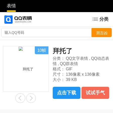
表情
分类
拜托了
10帧
分类：
QQ文字表情
,
QQ动态表
情
,
QQ群表情
格式：
GIF
尺寸：
136像素 x 136像素
大小：
39 KB
点击下载
试试手气