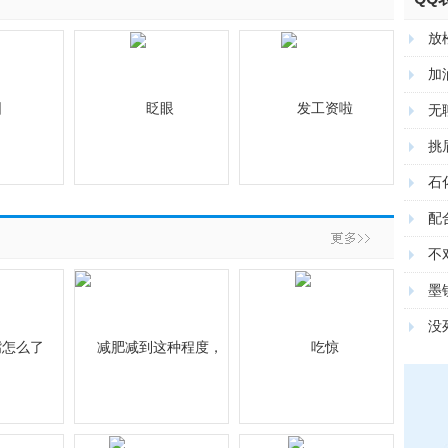
放
加
无
挑
石
配
不
墨
没