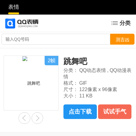
表情
分类
跳舞吧
2帧
分类：
QQ动态表情
,
QQ动漫表
情
格式：
GIF
尺寸：
122像素 x 96像素
大小：
11 KB
点击下载
试试手气