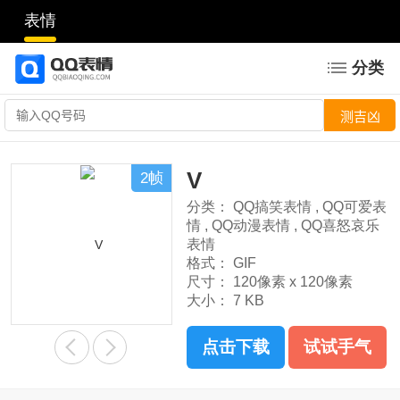
表情
分类
V
2帧
分类：
QQ搞笑表情
,
QQ可爱表
情
,
QQ动漫表情
,
QQ喜怒哀乐
表情
格式：
GIF
尺寸：
120像素 x 120像素
大小：
7 KB
点击下载
试试手气