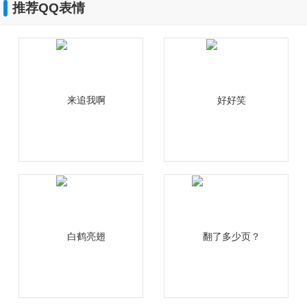
推荐QQ表情