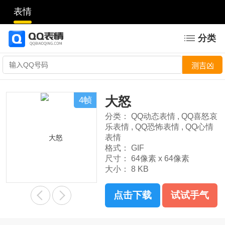
表情
分类
大怒
4帧
分类：
QQ动态表情
,
QQ喜怒哀
乐表情
,
QQ恐怖表情
,
QQ心情
表情
格式：
GIF
尺寸：
64像素 x 64像素
大小：
8 KB
点击下载
试试手气