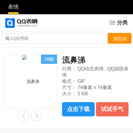
表情
分类
流鼻涕
26帧
分类：
QQ动态表情
,
QQ搞怪表
情
格式：
GIF
尺寸：
74像素 x 74像素
大小：
5 KB
点击下载
试试手气