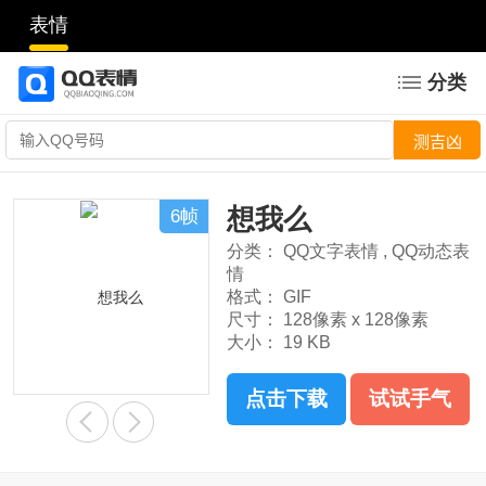
表情
分类
想我么
6帧
分类：
QQ文字表情
,
QQ动态表
情
格式：
GIF
尺寸：
128像素 x 128像素
大小：
19 KB
点击下载
试试手气