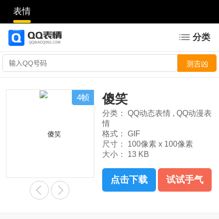
表情
分类
傻笑
4帧
分类：
QQ动态表情
,
QQ动漫表
情
格式：
GIF
尺寸：
100像素 x 100像素
大小：
13 KB
点击下载
试试手气