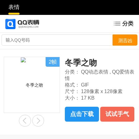
表情
分类
冬季之吻
2帧
分类：
QQ动态表情
,
QQ爱情表
情
格式：
GIF
尺寸：
128像素 x 128像素
大小：
17 KB
点击下载
试试手气