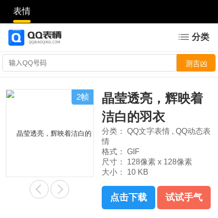
表情
分类
晶莹透亮，辉映着
2帧
洁白的羽衣
分类：
QQ文字表情
,
QQ动态表
情
格式：
GIF
尺寸：
128像素 x 128像素
大小：
10 KB
点击下载
试试手气