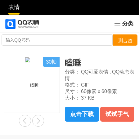
表情
分类
瞌睡
30帧
分类：
QQ可爱表情
,
QQ动态表
情
格式：
GIF
尺寸：
60像素 x 60像素
大小：
37 KB
点击下载
试试手气