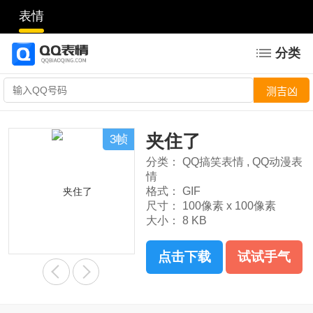
表情
分类
夹住了
3帧
分类：
QQ搞笑表情
,
QQ动漫表
情
格式：
GIF
尺寸：
100像素 x 100像素
大小：
8 KB
点击下载
试试手气