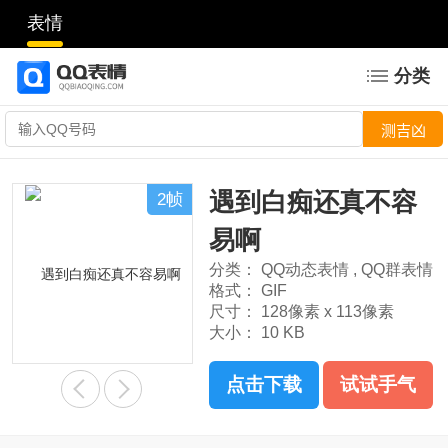
表情
分类
遇到白痴还真不容
2帧
易啊
分类：
QQ动态表情
,
QQ群表情
格式：
GIF
尺寸：
128像素 x 113像素
大小：
10 KB
点击下载
试试手气