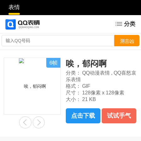
表情
分类
唉，郁闷啊
6帧
分类：
QQ动漫表情
,
QQ喜怒哀
乐表情
格式：
GIF
尺寸：
128像素 x 128像素
大小：
21 KB
点击下载
试试手气