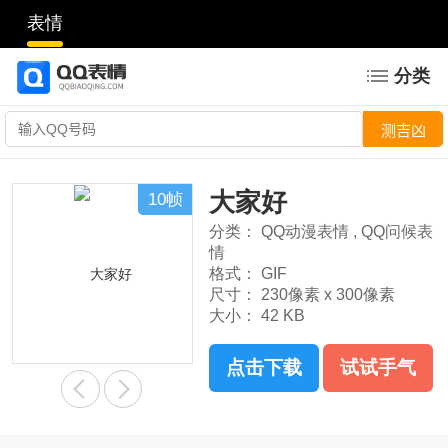
表情
分类
大家好
10帧
分类：
QQ动漫表情
,
QQ问候表
情
格式：
GIF
尺寸：
230像素 x 300像素
大小：
42 KB
点击下载
试试手气