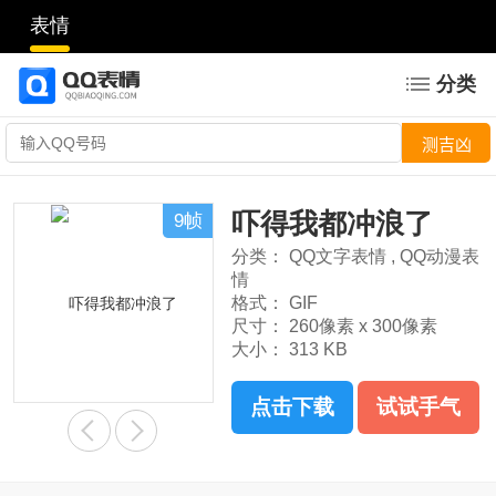
表情
分类
吓得我都冲浪了
9帧
分类：
QQ文字表情
,
QQ动漫表
情
格式：
GIF
尺寸：
260像素 x 300像素
大小：
313 KB
点击下载
试试手气