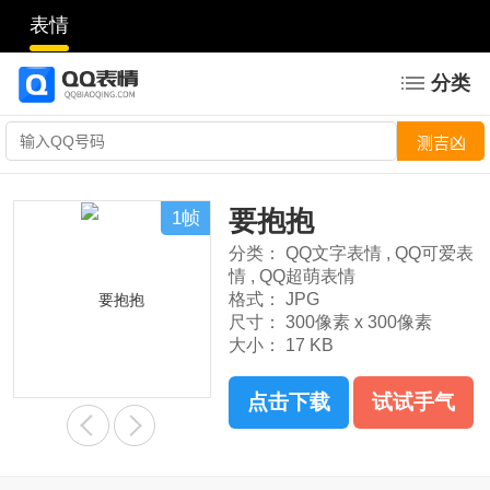
表情
分类
要抱抱
1帧
分类：
QQ文字表情
,
QQ可爱表
情
,
QQ超萌表情
格式：
JPG
尺寸：
300像素 x 300像素
大小：
17 KB
点击下载
试试手气