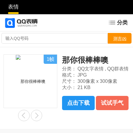
表情
分类
那你很棒棒噢
1帧
分类：
QQ文字表情
,
QQ群表情
格式：
JPG
尺寸：
300像素 x 300像素
大小：
21 KB
点击下载
试试手气