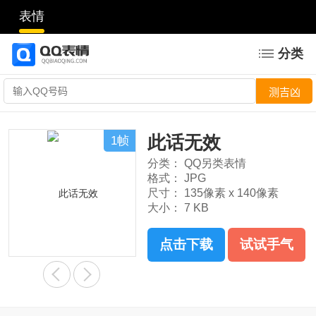
表情
分类
此话无效
1帧
分类：
QQ另类表情
格式：
JPG
尺寸：
135像素 x 140像素
大小：
7 KB
点击下载
试试手气