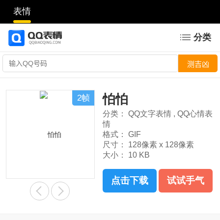
表情
分类
怕怕
2帧
分类：
QQ文字表情
,
QQ心情表
情
格式：
GIF
尺寸：
128像素 x 128像素
大小：
10 KB
点击下载
试试手气