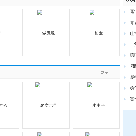
逗
青
吐
二
嘻
累
期
稳
害