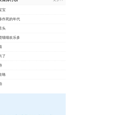
宝宝
春作死的年代
舌头
货喵喵欢乐多
嘻
趴了
待
住咯
怕