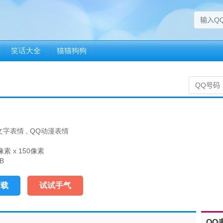
笑话大全
猫猫狗狗
文字表情
,
QQ动漫表情
像素 x 150像素
KB
下载
试试手气
QQ