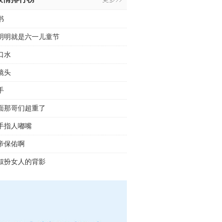
书
明明就是六一儿童节
口水
镜头
手
面那哥们超重了
手指人嘟嘴
帝保佑啊
叔扮女人的背影