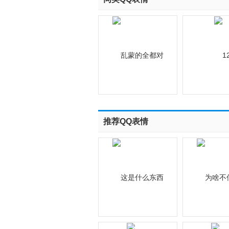
推荐QQ表情