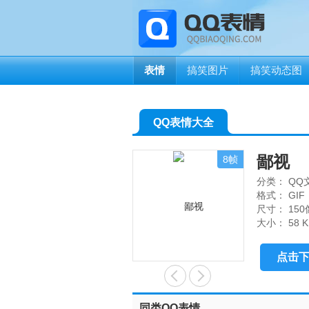
表情
搞笑图片
搞笑动态图
QQ表情大全
鄙视
8帧
分类：
QQ
格式：
GIF
尺寸：
150
大小：
58 
点击
老带劲了
你瞅啥
同类QQ表情