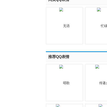
推荐QQ表情