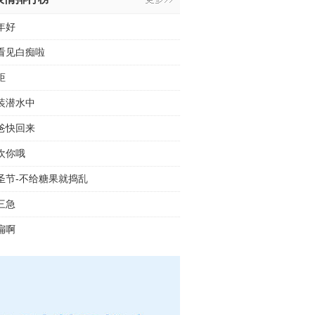
年好
看见白痴啦
炬
装潜水中
爸快回来
欢你哦
圣节-不给糖果就捣乱
三急
扁啊