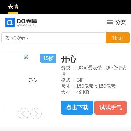
表情
分类
开心
15帧
分类：
QQ可爱表情
,
QQ心情表
情
格式：
GIF
尺寸：
150像素 x 150像素
大小：
49 KB
点击下载
试试手气