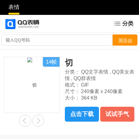
表情
分类
切
14帧
分类：
QQ文字表情
,
QQ美女表
情
,
QQ群表情
格式：
GIF
尺寸：
240像素 x 240像素
大小：
364 KB
点击下载
试试手气