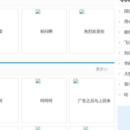
国
用
鄙
飞
别
华
大
我
哇