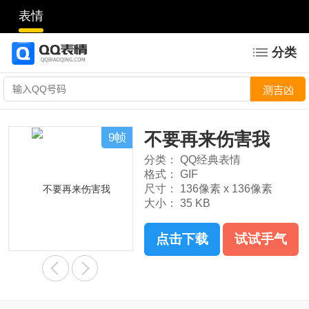
表情
分类
不要再来伤害我
9帧
分类：
QQ经典表情
格式：
GIF
尺寸：
136像素 x 136像素
大小：
35 KB
点击下载
试试手气