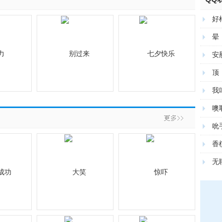
好
晕
安
顶
我
噢
吮
香
无